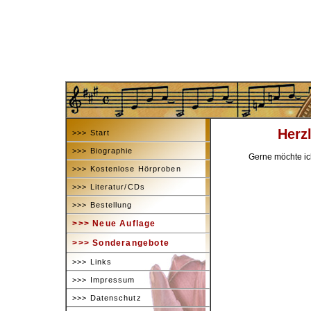
>>> Start
>>> Biographie
>>> Kostenlose Hörproben
>>> Literatur/CDs
>>> Bestellung
>>> Neue Auflage
>>> Sonderangebote
>>> Links
>>> Impressum
>>> Datenschutz