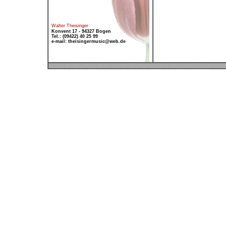
Walter Theisinger
Konvent 17 - 94327 Bogen
Tel.: (09422) 40 25 99
e-mail: theisingermusic@web.de